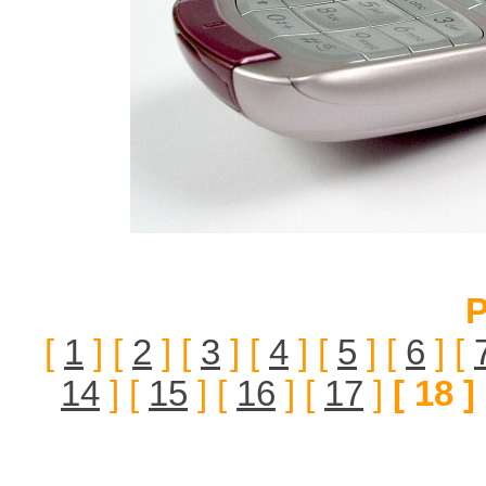
P
[
1
] [
2
] [
3
] [
4
] [
5
] [
6
] [
14
] [
15
] [
16
] [
17
]
[ 18 ]